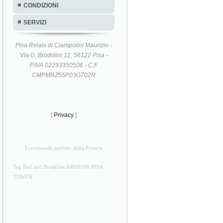
CONDIZIONI
SERVIZI
Pisa Relais di Ciampolini Maurizio -
Via G. Brodolini 12, 56122 Pisa -
P.IVA 02293350506 - C.F.
CMPMRZ55P03G702R
[
Privacy
]
Eccezionale perfetto dalla Francia
Tag Bed and Breakfast ARISTON PISA
TOWER