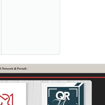
l Network di Portali
]