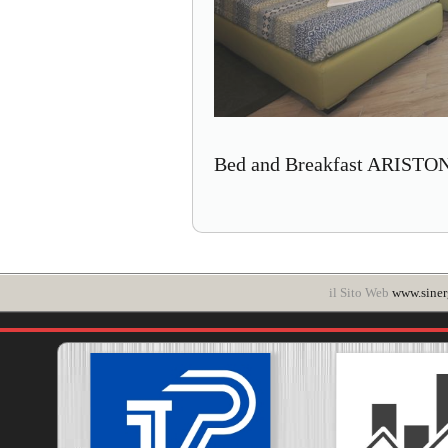
Bed and Breakfast ARISTON 
il Sito Web
www.siner