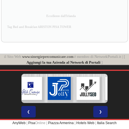
Eccellente dall'Irlanda
Tag Bed and Breakfast ARISTON PISA TOWER
il Sito Web
www.sinergiepercomunicare.com
è membro di NetworkPortali.it | [
Aggiungi la tua Azienda al Network di Portali
]
❮
❯
AnyWeb
|
Pisa
Online |
Piazza Armerina
|
Hotels Web
|
Italia Search