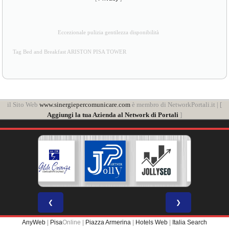
Eccezionale pulizia gentilezza disponibilità
Tag Bed and Breakfast ARISTON PISA TOWER
il Sito Web
www.sinergiepercomunicare.com
è membro di NetworkPortali.it | [
Aggiungi la tua Azienda al Network di Portali
]
❮
❯
AnyWeb
|
Pisa
Online |
Piazza Armerina
|
Hotels Web
|
Italia Search