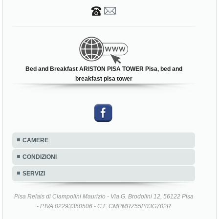
Bed and Breakfast ARISTON PISA TOWER Pisa, bed and
breakfast pisa tower
CAMERE
CONDIZIONI
SERVIZI
Pisa Relais di Ciampolini Maurizio - Via G. Brodolini 12, 56122 Pisa
- P.IVA 02293350506 - C.F. CMPMRZ55P03G702R