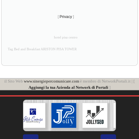
[
Privacy
]
hotel pisa centro
Tag Bed and Breakfast ARISTON PISA TOWER
il Sito Web
www.sinergiepercomunicare.com
è membro di NetworkPortali.it | [
Aggiungi la tua Azienda al Network di Portali
]